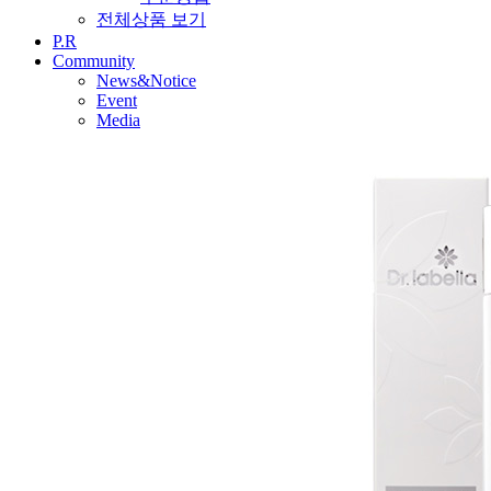
전체상품 보기
P.R
Community
News&Notice
Event
Media