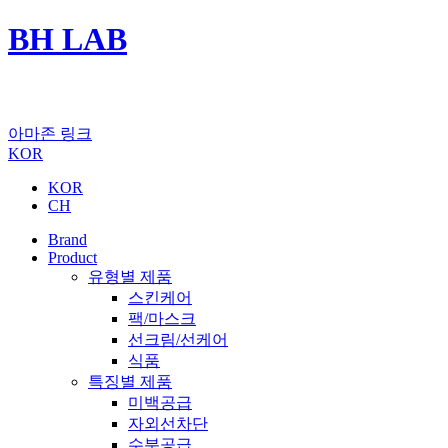
BH LAB
아마존 링크
KOR
KOR
CH
Brand
Product
유형별 제품
스킨케어
팩/마스크
선크림/선케어
식품
특징별 제품
미백공급
자외선차단
수분공급